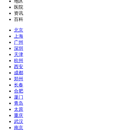
地区
医院
资讯
百科
北京
上海
广州
深圳
天津
杭州
西安
成都
郑州
长春
合肥
厦门
青岛
太原
重庆
武汉
南京