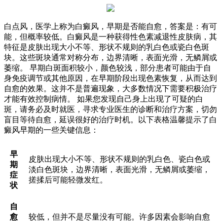
白点风，医学上称为白癜风，早期是否能自愈，答案是：有可
能，但概率较低。白癜风是一种获得性色素减退性皮肤病，其
特征是皮肤出现大小不等、形状不规则的乳白色或瓷白色斑
块。这些斑块通常对称分布，边界清晰，表面光滑，无鳞屑或
萎缩。 早期白斑面积较小，颜色较浅，部分患者可能由于自
身免疫调节或其他原因，在早期阶段出现色素恢复，从而达到
自愈的效果。这并不是普遍现象，大多数情况下需要积极治疗
才能有效控制病情。 如果您发现自己身上出现了可疑的白
斑，请务必及时就医，寻求专业医生的诊断和治疗方案，切勿
盲目等待自愈，延误很好的治疗时机。以下表格温馨提示了白
癜风早期的一些关键信息：
早
皮肤出现大小不等、形状不规则的乳白色、瓷白色或
期
淡白色斑块，边界清晰，表面光滑，无鳞屑或萎缩，
症
搓揉后可能轻微发红。
状
自
愈
较低，但并不是尽量没有可能。许多因素会影响自愈