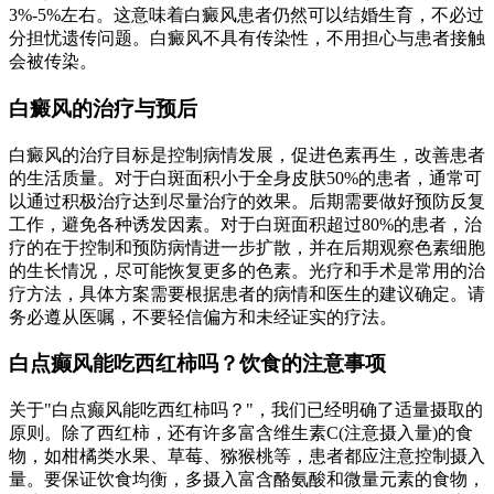
3%-5%左右。这意味着白癜风患者仍然可以结婚生育，不必过
分担忧遗传问题。白癜风不具有传染性，不用担心与患者接触
会被传染。
白癜风的治疗与预后
白癜风的治疗目标是控制病情发展，促进色素再生，改善患者
的生活质量。对于白斑面积小于全身皮肤50%的患者，通常可
以通过积极治疗达到尽量治疗的效果。后期需要做好预防反复
工作，避免各种诱发因素。对于白斑面积超过80%的患者，治
疗的在于控制和预防病情进一步扩散，并在后期观察色素细胞
的生长情况，尽可能恢复更多的色素。光疗和手术是常用的治
疗方法，具体方案需要根据患者的病情和医生的建议确定。请
务必遵从医嘱，不要轻信偏方和未经证实的疗法。
白点癫风能吃西红柿吗？饮食的注意事项
关于"白点癫风能吃西红柿吗？"，我们已经明确了适量摄取的
原则。除了西红柿，还有许多富含维生素C(注意摄入量)的食
物，如柑橘类水果、草莓、猕猴桃等，患者都应注意控制摄入
量。要保证饮食均衡，多摄入富含酪氨酸和微量元素的食物，