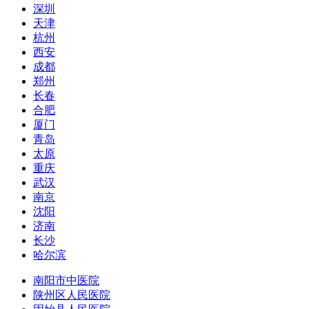
深圳
天津
杭州
西安
成都
郑州
长春
合肥
厦门
青岛
太原
重庆
武汉
南京
沈阳
济南
长沙
哈尔滨
南阳市中医院
陕州区人民医院