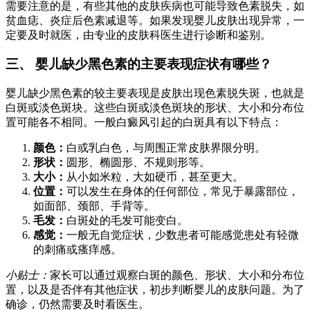
需要注意的是，有些其他的皮肤疾病也可能导致色素脱失，如
贫血痣、炎症后色素减退等。如果发现婴儿皮肤出现异常，一
定要及时就医，由专业的皮肤科医生进行诊断和鉴别。
三、 婴儿缺少黑色素的主要表现症状有哪些？
婴儿缺少黑色素的较主要表现是皮肤出现色素脱失斑，也就是
白斑或淡色斑块。这些白斑或淡色斑块的形状、大小和分布位
置可能各不相同。一般白癜风引起的白斑具有以下特点：
颜色：
白或乳白色，与周围正常皮肤界限分明。
形状：
圆形、椭圆形、不规则形等。
大小：
从小如米粒，大如硬币，甚至更大。
位置：
可以发生在身体的任何部位，常见于暴露部位，
如面部、颈部、手背等。
毛发：
白斑处的毛发可能变白。
感觉：
一般无自觉症状，少数患者可能感觉患处有轻微
的刺痛或瘙痒感。
小贴士：
家长可以通过观察白斑的颜色、形状、大小和分布位
置，以及是否伴有其他症状，初步判断婴儿的皮肤问题。为了
确诊，仍然需要及时看医生。