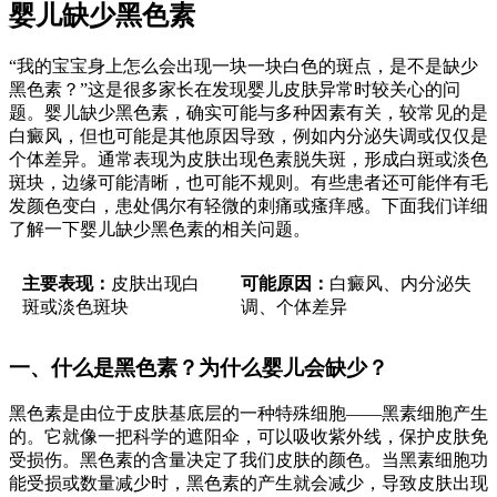
婴儿缺少黑色素
“我的宝宝身上怎么会出现一块一块白色的斑点，是不是缺少
黑色素？”这是很多家长在发现婴儿皮肤异常时较关心的问
题。婴儿缺少黑色素，确实可能与多种因素有关，较常见的是
白癜风，但也可能是其他原因导致，例如内分泌失调或仅仅是
个体差异。通常表现为皮肤出现色素脱失斑，形成白斑或淡色
斑块，边缘可能清晰，也可能不规则。有些患者还可能伴有毛
发颜色变白，患处偶尔有轻微的刺痛或瘙痒感。下面我们详细
了解一下婴儿缺少黑色素的相关问题。
主要表现：
皮肤出现白
可能原因：
白癜风、内分泌失
斑或淡色斑块
调、个体差异
一、什么是黑色素？为什么婴儿会缺少？
黑色素是由位于皮肤基底层的一种特殊细胞——黑素细胞产生
的。它就像一把科学的遮阳伞，可以吸收紫外线，保护皮肤免
受损伤。黑色素的含量决定了我们皮肤的颜色。当黑素细胞功
能受损或数量减少时，黑色素的产生就会减少，导致皮肤出现