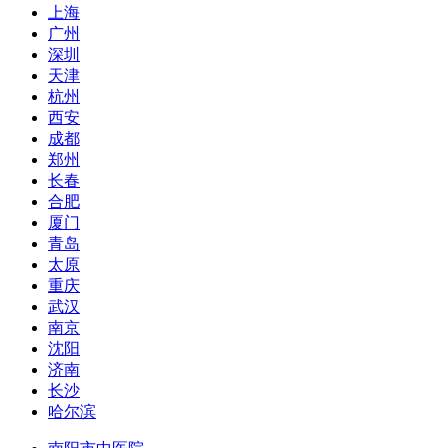
上海
广州
深圳
天津
杭州
西安
成都
郑州
长春
合肥
厦门
青岛
太原
重庆
武汉
南京
沈阳
济南
长沙
哈尔滨