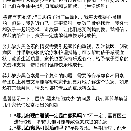
们明白每个人都是少有的。还可以带孩子参加一些社交活动，
让他们在集体中找到归属感和认同感。（生活场景）
患者真实反馈：
"自从孩子得了白癜风，我每天都提心吊胆
的。但是，我告诉自己一定要坚强，给孩子做好榜样。我经常
和孩子一起玩游戏、讲故事，让他们感受到我的爱。我相信，
在我的陪伴下，孩子一定能够健康快乐地成长。"
婴儿缺少黑色素的情况需要引起家长的重视。及时就医、明确
病因，并采取积极的治疗和护理措施，可以帮助孩子减缓症
状，改善生活质量。家长也要保持乐观心态，给予孩子更多的
关爱和支持，帮助他们健康快乐地成长。
婴儿缺少黑色素是一个复杂的问题，需要综合考虑多种因素。
希望以上科普文章能够帮助家长们更好地了解这个疾病。如果
还有其他疑问，请及时咨询专业的皮肤科医生。
温馨提示一下，围绕“黑素细胞减少”的问题，我们再简单解答
几个家长们经常提出的问题：
“婴儿出现白斑就一定是白癜风吗？”
不一定，需要医生
进行诊断，排除其他可能导致色素减退的疾病。
“婴儿白癜风可以治好吗？”
早期发现、早期治疗，配合