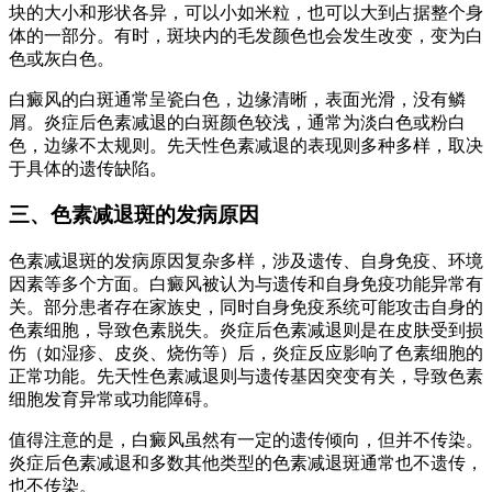
块的大小和形状各异，可以小如米粒，也可以大到占据整个身
体的一部分。有时，斑块内的毛发颜色也会发生改变，变为白
色或灰白色。
白癜风的白斑通常呈瓷白色，边缘清晰，表面光滑，没有鳞
屑。炎症后色素减退的白斑颜色较浅，通常为淡白色或粉白
色，边缘不太规则。先天性色素减退的表现则多种多样，取决
于具体的遗传缺陷。
三、色素减退斑的发病原因
色素减退斑的发病原因复杂多样，涉及遗传、自身免疫、环境
因素等多个方面。白癜风被认为与遗传和自身免疫功能异常有
关。部分患者存在家族史，同时自身免疫系统可能攻击自身的
色素细胞，导致色素脱失。炎症后色素减退则是在皮肤受到损
伤（如湿疹、皮炎、烧伤等）后，炎症反应影响了色素细胞的
正常功能。先天性色素减退则与遗传基因突变有关，导致色素
细胞发育异常或功能障碍。
值得注意的是，白癜风虽然有一定的遗传倾向，但并不传染。
炎症后色素减退和多数其他类型的色素减退斑通常也不遗传，
也不传染。