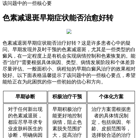
该问题中的一些核心要
色素减退斑早期症状能否治愈好转
色素减退斑早期症状能否治疗好转？这是许多患者心中的疑
问。早期发现并及时干预的色素减退斑，尤其是一些类型的白
癜风，在一定程度上是有机会实现病情控制和色素恢复的。能
否“治疗”需要根据具体病因、类型、病情发展阶段和个体差异
尽量评估。一般面积小、病程短的早期白癜风治疗的效果相对
较好。以下面表格温馨提示了该问题中的一些核心要点，希望
能给正在为此困扰的你一些初始的信心和方向。
早期诊断
积极治疗干预
个体化方案
对于任何新出现
早期积极治疗
治疗方案需根据患
的色素减退斑，
能更好地控制
者的具体情况制
都应尽早寻求专
病情，阻止色
定，包括病因、年
业皮肤科医生的
素脱失范围扩
龄、皮损范围等，
诊断，明确病因
大，提高治疗
选择较合适的治疗