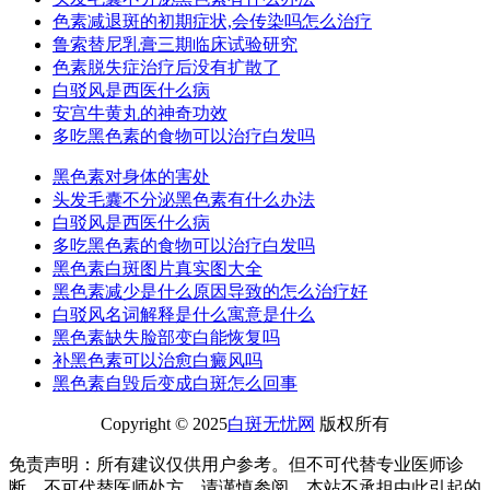
色素减退斑的初期症状,会传染吗怎么治疗
鲁索替尼乳膏三期临床试验研究
色素脱失症治疗后没有扩散了
白驳风是西医什么病
安宫牛黄丸的神奇功效
多吃黑色素的食物可以治疗白发吗
黑色素对身体的害处
头发毛囊不分泌黑色素有什么办法
白驳风是西医什么病
多吃黑色素的食物可以治疗白发吗
黑色素白斑图片真实图大全
黑色素减少是什么原因导致的怎么治疗好
白驳风名词解释是什么寓意是什么
黑色素缺失脸部变白能恢复吗
补黑色素可以治愈白癜风吗
黑色素自毁后变成白斑怎么回事
Copyright © 2025
白斑无忧网
版权所有
免责声明：所有建议仅供用户参考。但不可代替专业医师诊
断、不可代替医师处方，请谨慎参阅，本站不承担由此引起的