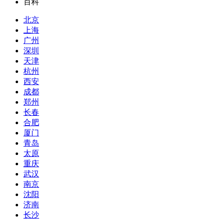
百科
北京
上海
广州
深圳
天津
杭州
西安
成都
郑州
长春
合肥
厦门
青岛
太原
重庆
武汉
南京
沈阳
济南
长沙