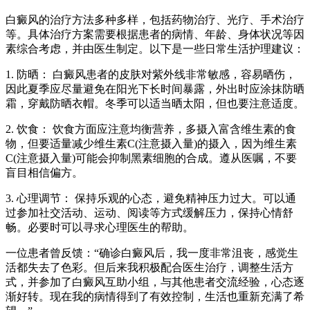
白癜风的治疗方法多种多样，包括药物治疗、光疗、手术治疗
等。具体治疗方案需要根据患者的病情、年龄、身体状况等因
素综合考虑，并由医生制定。以下是一些日常生活护理建议：
1. 防晒： 白癜风患者的皮肤对紫外线非常敏感，容易晒伤，
因此夏季应尽量避免在阳光下长时间暴露，外出时应涂抹防晒
霜，穿戴防晒衣帽。冬季可以适当晒太阳，但也要注意适度。
2. 饮食： 饮食方面应注意均衡营养，多摄入富含维生素的食
物，但要适量减少维生素C(注意摄入量)的摄入，因为维生素
C(注意摄入量)可能会抑制黑素细胞的合成。遵从医嘱，不要
盲目相信偏方。
3. 心理调节： 保持乐观的心态，避免精神压力过大。可以通
过参加社交活动、运动、阅读等方式缓解压力，保持心情舒
畅。必要时可以寻求心理医生的帮助。
一位患者曾反馈：“确诊白癜风后，我一度非常沮丧，感觉生
活都失去了色彩。但后来我积极配合医生治疗，调整生活方
式，并参加了白癜风互助小组，与其他患者交流经验，心态逐
渐好转。现在我的病情得到了有效控制，生活也重新充满了希