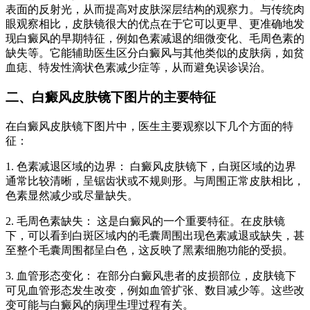
表面的反射光，从而提高对皮肤深层结构的观察力。与传统肉
眼观察相比，皮肤镜很大的优点在于它可以更早、更准确地发
现白癜风的早期特征，例如色素减退的细微变化、毛周色素的
缺失等。它能辅助医生区分白癜风与其他类似的皮肤病，如贫
血痣、特发性滴状色素减少症等，从而避免误诊误治。
二、白癜风皮肤镜下图片的主要特征
在白癜风皮肤镜下图片中，医生主要观察以下几个方面的特
征：
1. 色素减退区域的边界： 白癜风皮肤镜下，白斑区域的边界
通常比较清晰，呈锯齿状或不规则形。与周围正常皮肤相比，
色素显然减少或尽量缺失。
2. 毛周色素缺失： 这是白癜风的一个重要特征。在皮肤镜
下，可以看到白斑区域内的毛囊周围出现色素减退或缺失，甚
至整个毛囊周围都呈白色，这反映了黑素细胞功能的受损。
3. 血管形态变化： 在部分白癜风患者的皮损部位，皮肤镜下
可见血管形态发生改变，例如血管扩张、数目减少等。这些改
变可能与白癜风的病理生理过程有关。