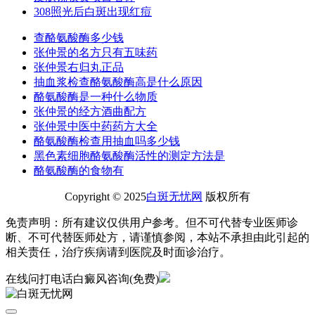
308照光后白斑出现红痘
查酪氨酸酶多少钱
张仲景的名方只有五味药
张仲景右归丸正品
抽血浆检查酪氨酸酶高是什么原因
酪氨酸酶是一种什么物质
张仲景的经方酒曲配方
张仲景中医中药药方大全
酪氨酸酶检查用抽血吗多少钱
黑色素细胞酪氨酸酶活性的测定方法是
酪氨酸酶的食物有
Copyright © 2025
白斑无忧网
版权所有
免责声明：所有建议仅供用户参考。但不可代替专业医师诊
断、不可代替医师处方，请谨慎参阅，本站不承担由此引起的
相关责任，治疗疾病请到医院及时面诊治疗。
在线问
打电话
白癜风咨询(免费)