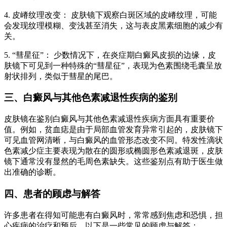
4. 皮嵴纹理改变： 皮肤镜下观察白斑区域的皮嵴纹理，可能
会发现纹理模糊、变浅甚至消失，这与表皮黑素细胞的减少有
关。
5. “彗星征”： 少数情况下，在炎症期白癜风皮损的边缘，皮
肤镜下可见到一种特殊的“彗星征”，表现为色素围绕毛囊呈放
射状排列，类似于彗星的尾巴。
三、白癜风与其他色素减退性疾病的鉴别
皮肤镜在鉴别白癜风与其他色素减退性疾病方面具有重要价
值。例如，贫血痣是由于局部血管发育异常引起的，皮肤镜下
可见血管网清晰，与白癜风的血管形态改变不同。特发性滴状
色素减少症主要表现为散在的圆形或椭圆形色素减退斑，皮肤
镜下通常没有显然的毛周色素缺失。这些鉴别点有助于医生做
出准确的诊断。
四、患者的顾虑与解答
许多患者在得知可能患有白癜风时，常常感到焦虑和恐惧，担
心疾病的治疗和预后。以下是一些常见的顾虑与解答：