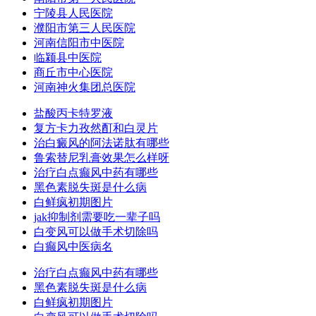
宁陵县人民医院
濮阳市第三人民医院
河南信阳市中医院
临颍县中医院
商丘市中心医院
河南神火集团总医院
盐酸丙卡特罗液
复方卡力孜然酊和白灵片
治白癜风的阿法诺肽有哪些
鲁索替尼乳膏效果怎么样呀
治疗白点癫风中药有哪些
黑色素脱失斑是什么病
白鲜疯初期图片
jak抑制剂需要吃一辈子吗
白变风可以做手术切除吗
白癫风中医病名
治疗白点癫风中药有哪些
黑色素脱失斑是什么病
白鲜疯初期图片