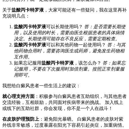
关于
盐酸丙卡特罗液
，大家可能还有一些疑问，我在这里再补
充说明几点：
盐酸丙卡特罗液
可以长期使用吗？
答：是否需要长期使
用，以及使用的时长，需要由医生根据患者的具体病情
决定。长期使用可能存在不良反应，需要定期检查。
盐酸丙卡特罗液
可以和其他药物一起使用吗？
答：与其
他药物合用时，需要咨询医生或药师，避免发生药物相
互作用。
如果忘记服用
盐酸丙卡特罗液
，该怎么办？
答：如果忘
记服用，不要在下次服用时加倍剂量。按照正常剂量服
用即可。
我想给白癜风患者一些生活上的建议：
就心理支持方面
：积极参与白癜风患者互助组织，与其他患者
交流经验，互相鼓励，共同面对疾病带来的挑战。 加入线上
或线下的互助社群，你会发现，你不是一个人在战斗！
在皮肤护理预防上
：避免阳光暴晒。 白癜风患者的皮肤对紫
外线非常敏感，过度暴露在阳光下容易引起炎症，加重病情。