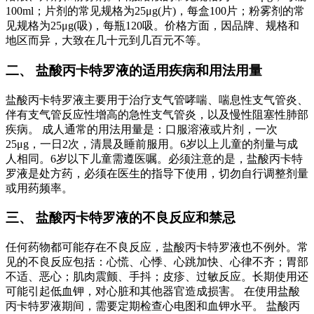
100ml；片剂的常见规格为25μg(片)，每盒100片；粉雾剂的常
见规格为25μg(吸)，每瓶120吸。价格方面，因品牌、规格和
地区而异，大致在几十元到几百元不等。
二、 盐酸丙卡特罗液的适用疾病和用法用量
盐酸丙卡特罗液主要用于治疗支气管哮喘、喘息性支气管炎、
伴有支气管反应性增高的急性支气管炎，以及慢性阻塞性肺部
疾病。 成人通常的用法用量是：口服溶液或片剂，一次
25μg，一日2次，清晨及睡前服用。6岁以上儿童的剂量与成
人相同。6岁以下儿童需遵医嘱。必须注意的是，盐酸丙卡特
罗液是处方药，必须在医生的指导下使用，切勿自行调整剂量
或用药频率。
三、 盐酸丙卡特罗液的不良反应和禁忌
任何药物都可能存在不良反应，盐酸丙卡特罗液也不例外。常
见的不良反应包括：心慌、心悸、心跳加快、心律不齐；胃部
不适、恶心；肌肉震颤、手抖；皮疹、过敏反应。长期使用还
可能引起低血钾，对心脏和其他器官造成损害。 在使用盐酸
丙卡特罗液期间，需要定期检查心电图和血钾水平。 盐酸丙