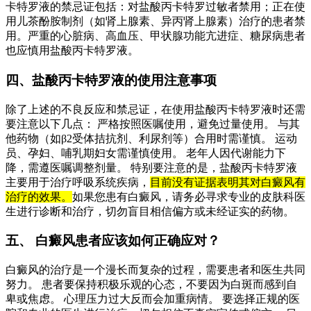
卡特罗液的禁忌证包括：对盐酸丙卡特罗过敏者禁用；正在使
用儿茶酚胺制剂（如肾上腺素、异丙肾上腺素）治疗的患者禁
用。严重的心脏病、高血压、甲状腺功能亢进症、糖尿病患者
也应慎用盐酸丙卡特罗液。
四、盐酸丙卡特罗液的使用注意事项
除了上述的不良反应和禁忌证，在使用盐酸丙卡特罗液时还需
要注意以下几点： 严格按照医嘱使用，避免过量使用。 与其
他药物（如β2受体拮抗剂、利尿剂等）合用时需谨慎。 运动
员、孕妇、哺乳期妇女需谨慎使用。 老年人因代谢能力下
降，需遵医嘱调整剂量。 特别要注意的是，盐酸丙卡特罗液
主要用于治疗呼吸系统疾病，
目前没有证据表明其对白癜风有
治疗的效果。
如果您患有白癜风，请务必寻求专业的皮肤科医
生进行诊断和治疗，切勿盲目相信偏方或未经证实的药物。
五、 白癜风患者应该如何正确应对？
白癜风的治疗是一个漫长而复杂的过程，需要患者和医生共同
努力。 患者要保持积极乐观的心态，不要因为白斑而感到自
卑或焦虑。 心理压力过大反而会加重病情。 要选择正规的医