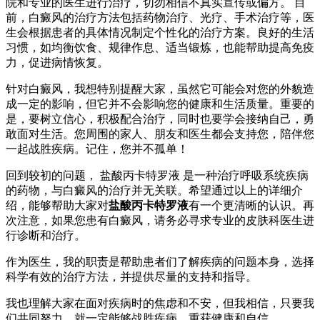
院和专业的医生进行治疗，切勿相信不真实宣传或偏方。 目
前，白癜风的治疗方法包括药物治疗、光疗、手术治疗等，医
生会根据患者的具体情况制定个性化的治疗方案。良好的生活
习惯，如均衡饮食、规律作息、适当锻炼，也能帮助提高免疫
力，促进病情恢复。
针对白癜风，我想特别提醒大家，虽然它可能会对您的外貌造
成一定的影响，但它并不会影响您的健康和生活质量。重要的
是，要树立信心，积极配合治疗，同时也要学会接纳自己，勇
敢面对生活。您周围的家人、朋友和医生都会支持您，陪伴您
一起战胜疾病。记住，您并不孤单！
回到较初的问题， 盐酸丙卡特罗液 是一种治疗呼吸系统疾病
的药物，与白癜风的治疗并无关联。希望通过以上的详细介
绍，能够帮助大家对
盐酸丙卡特罗液
有一个更清晰的认识。再
次注意，如果您患有白癜风，请务必寻求专业的皮肤科医生进
行诊断和治疗。
作为医生，我的职责是帮助患者们了解疾病的问题本身，选择
科学有效的治疗方法，并提供尽量的支持和指导。
我也理解大家在面对疾病时的焦虑和不安，但我相信，只要我
们共同努力，就一定能够战胜疾病，重获健康和自信。