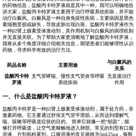
的药物信息，盐酸丙卡特罗液就是其中一种。我可以明确地告
诉大家，盐酸丙卡特罗液主要用于治疗呼吸系统疾病，并不能
治疗白癜风。白癜风是一种自身免疫性疾病，主要病因是黑色
素细胞受损或缺失，导致皮肤出现白斑。盐酸丙卡特罗液作为
一种β2肾上腺素受体激动剂，其作用机制与白癜风的病理机制
并无直接关联。为了帮助大家更清晰地了解盐酸丙卡特罗液，
我将从多个角度详细介绍相关信息，期望患者们能够理性认识
药物，寻求科学有效的治疗方法。
与白癜风的
药品名称
主要用途
关系
盐酸丙卡特
支气管哮喘、慢性支气管炎等呼吸
无直接治疗
罗液
系统疾病
作用
一、什么是盐酸丙卡特罗液？
盐酸丙卡特罗是一种β2肾上腺素受体激动剂，属于处方药，非
激素药物。它主要通过舒张支气管平滑肌，从而达到缓解气
喘、咳嗽等呼吸道症状的目的。 简单它就像一把“钥匙”，能
够打开呼吸道，让空气更顺畅地进入肺部。常见的剂型有口服
溶液、片剂和粉雾剂。口服溶液的常见规格为5ml:25μg，每瓶