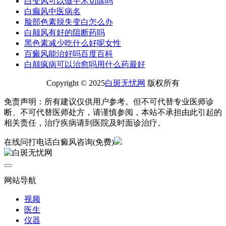
白变风可以做手术切除吗
白癫风中医病名
脸部色素脱失变白怎么办
白颠风有好的阻断药吗
黑色素减少吃什么好呢女性
百癜风能治好吗百度百科
白颠疯病可以治愈吗用什么药最好
Copyright © 2025
白斑无忧网
版权所有
免责声明：所有建议仅供用户参考。但不可代替专业医师诊
断、不可代替医师处方，请谨慎参阅，本站不承担由此引起的
相关责任，治疗疾病请到医院及时面诊治疗。
在线问
打电话
白癜风咨询(免费)
网站导航
视频
医生
仪器