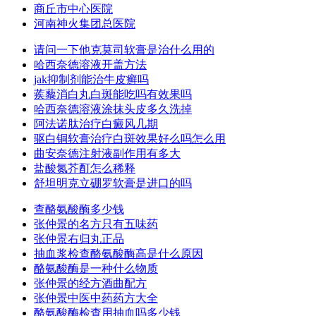
商丘市中心医院
河南神火集团总医院
请问一下他克莫司软膏是治什么用的
哈西奈德溶液开盖方法
jak抑制剂能治牛皮癣吗
蒺藜消白丸白斑能吃吗有效果吗
哈西奈德溶液涂抹头皮多久洗掉
阿法诺肽治疗白癜风几期
驱白铜软膏治疗白斑效果好么吗怎么用
曲安奈德注射液副作用有多大
盐酸氮芥酊怎么稀释
舒坦明克立硼罗软膏是进口的吗
查酪氨酸酶多少钱
张仲景的名方只有五味药
张仲景右归丸正品
抽血浆检查酪氨酸酶高是什么原因
酪氨酸酶是一种什么物质
张仲景的经方酒曲配方
张仲景中医中药药方大全
酪氨酸酶检查用抽血吗多少钱