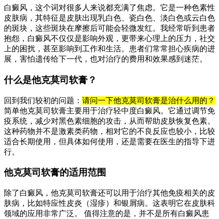
白癜风，这个词对很多人来说都充满了焦虑。它是一种色素性
皮肤病，其特征是皮肤出现乳白色、瓷白色、淡白色或云白色
的斑块，这些斑块在摩擦后可能会轻微发红。我经常听到患者
抱怨，白癜风不仅仅是影响外观，更带来心理上的压力，社交
上的困扰，甚至影响到工作和生活。患者们常常担心疾病的进
展，害怕遗传给下一代，也对治疗的费用和效果感到迷茫。
什么是他克莫司软膏？
回到我们较初的问题：
请问一下他克莫司软膏是治什么用的？
简单他克莫司软膏主要用于治疗轻中度白癜风。它通过调节免
疫系统，减少对黑色素细胞的攻击，从而帮助皮肤恢复色素。
这种药物并不是激素类药物，相对它的不良反应也较小，比较
适合长期使用，但具体如何使用，还是需要在医生的指导下进
行。
他克莫司软膏的适用范围
除了白癜风，他克莫司软膏还可以用于治疗其他免疫相关的皮
肤病，比如特应性皮炎（湿疹）和银屑病。这表明它在皮肤科
领域的应用非常广泛。 值得注意的是，并不是所有白癜风患