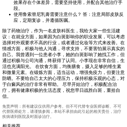
效果存在个体差异，需要坚持使用，并配合其他治疗手
段。
使用鲁索替尼乳膏需要注意什么？ 答：注意局部皮肤反
应，定期复诊，并遵循医嘱。
除了药物治疗，作为一名皮肤科医生，我给大家一些生活建
议：在就业方面，如果因为白斑影响你的职业发展，可以考虑
选择对外观要求不高的行业，或者通过化妆等方式来改善。在
情感方面，积极与他人沟通，寻求支持，不要害怕展示真实的
自己。我曾遇到一位患者小李，她的白斑影响了她找工作，但
通过积极与公司沟通，终获得了认同。小李现在非常自信，生
活也充满阳光。 在饮食方面，均衡膳食，摄入足够的维生素
和微量元素。在锻炼方面，适当运动，增强免疫力，但要注意
防晒。不要给自己太大的心理压力，保持积极乐观的心态，对
于白癜风的治疗非常有帮助。 尽早开始治疗，积极配合治
疗，拥有健康积极的生活态度，祝您早日战胜白斑，重拾自
信。
免责声明：所有建议仅供用户参考。但不可代替专业医师诊断、不可
代替医师处方，请谨慎参阅，本站不承担由此引起的相关责任，治疗
疾病请到医院及时面诊治疗。
相关推荐