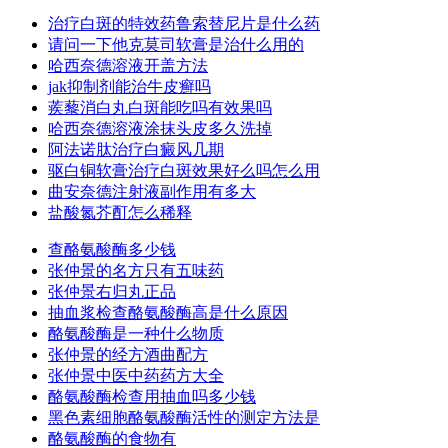
治疗白斑的特效药鲁索替尼片是什么药
请问一下他克莫司软膏是治什么用的
哈西奈德溶液开盖方法
jak抑制剂能治牛皮癣吗
蒺藜消白丸白斑能吃吗有效果吗
哈西奈德溶液涂抹头皮多久洗掉
阿法诺肽治疗白癜风几期
驱白铜软膏治疗白斑效果好么吗怎么用
曲安奈德注射液副作用有多大
盐酸氮芥酊怎么稀释
查酪氨酸酶多少钱
张仲景的名方只有五味药
张仲景右归丸正品
抽血浆检查酪氨酸酶高是什么原因
酪氨酸酶是一种什么物质
张仲景的经方酒曲配方
张仲景中医中药药方大全
酪氨酸酶检查用抽血吗多少钱
黑色素细胞酪氨酸酶活性的测定方法是
酪氨酸酶的食物有