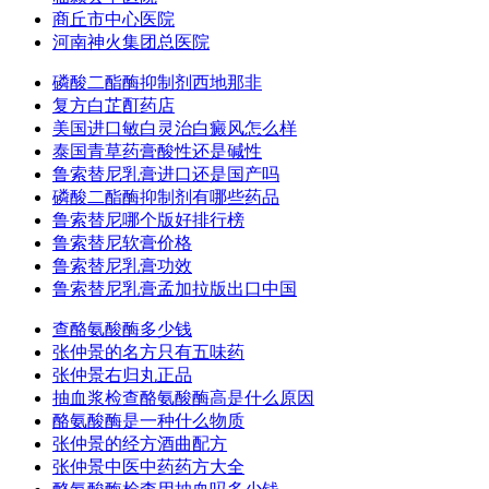
商丘市中心医院
河南神火集团总医院
磷酸二酯酶抑制剂西地那非
复方白芷酊药店
美国进口敏白灵治白癜风怎么样
泰国青草药膏酸性还是碱性
鲁索替尼乳膏进口还是国产吗
磷酸二酯酶抑制剂有哪些药品
鲁索替尼哪个版好排行榜
鲁索替尼软膏价格
鲁索替尼乳膏功效
鲁索替尼乳膏孟加拉版出口中国
查酪氨酸酶多少钱
张仲景的名方只有五味药
张仲景右归丸正品
抽血浆检查酪氨酸酶高是什么原因
酪氨酸酶是一种什么物质
张仲景的经方酒曲配方
张仲景中医中药药方大全