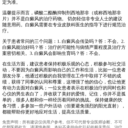
定为准。
温馨提示而言，磷酸二酯酶抑制剂西地那非（或称西地那非
片）并不是白癜风的治疗药物。 切勿轻信非专业人士的建议
随意用药。白癜风需要在专业皮肤科医生的指导下进行规范治
疗。
关于患者常问的三个问题：1. 白癜风会传染吗？答：不会。2.
白癜风能治好吗？答：治疗的可能性与病情严重程度及治疗方
案密切相关。3. 白癜风会影响生育吗？答：不会。
在生活方面，建议患者保持积极乐观的心态，积极参与社交活
动，不要因为白癜风而影响自己的工作和生活，比如一位患者
朋友分享，他通过积极的自我管理在工作中取得了不错的成
绩，获得了同事的认同和尊重，这增强了他的信心，也让他更
有动力去面对白癜风；一位女患者表示在积极治疗的同时也和
心仪的男生表白了，并收获了美好的爱情。记住，你并不是孤
单的，很多人都和你一样经历着同样的挑战。 保持健康的饮
食习惯，多参加一些户外活动（但要避免强烈的阳光直射），
都能帮助你更好地应对生活，提高生活质量。
免责声明：所有建议仅供用户参考。但不可代替专业医师诊断、不可
代替医师处方，请谨慎参阅，本站不承担由此引起的相关责任，治疗