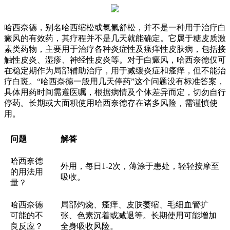
哈西奈德，别名哈西缩松或氯氟舒松，并不是一种用于治疗白
癜风的有效药，其疗程并不是几天就能确定。它属于糖皮质激
素类药物，主要用于治疗各种炎症性及瘙痒性皮肤病，包括接
触性皮炎、湿疹、神经性皮炎等。对于白癜风，哈西奈德仅可
在稳定期作为局部辅助治疗，用于减缓炎症和瘙痒，但不能治
疗白斑。“哈西奈德一般用几天停药”这个问题没有标准答案，
具体用药时间需遵医嘱，根据病情及个体差异而定，切勿自行
停药。长期或大面积使用哈西奈德存在诸多风险，需谨慎使
用。
问题
解答
哈西奈德
外用，每日1-2次，薄涂于患处，轻轻按摩至
的用法用
吸收。
量？
哈西奈德
局部灼烧、瘙痒、皮肤萎缩、毛细血管扩
可能的不
张、色素沉着或减退等。长期使用可能增加
良反应？
全身吸收风险。