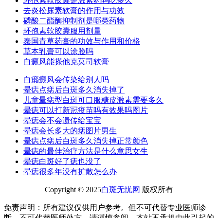
环孢素软胶囊是激素药吗吃多久
去炎松尿素软膏的作用与功效
磷酸二酯酶抑制剂是哪类药物
环孢素软胶囊服用剂量
泰国青草药膏的功效与作用和价格
草本乳膏可以涂脸吗
白癜风能搽他克莫司软膏
白癞癜风会传染给别人吗
晕痣点痣后白斑多久消失掉了
儿童晕痣型白斑可口服糖皮激素需要多久
晕痣可以打新冠疫苗吗有效果吗图片
晕痣会不会遗传给宝宝
晕痣会长多大的痣图片男生
晕痣点痣后白斑多久消失掉正常颜色
晕痣的最佳治疗方法是什么意思女生
晕痣白斑好了痣也没了
晕痣很多年没有扩散怎么办
Copyright © 2025
白斑无忧网
版权所有
免责声明：所有建议仅供用户参考。但不可代替专业医师诊
断、不可代替医师处方，请谨慎参阅，本站不承担由此引起的