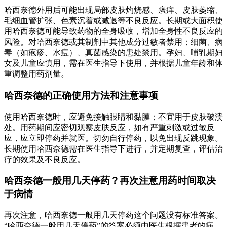
哈西奈德外用后可能出现局部皮肤灼烧感、瘙痒、皮肤萎缩、
毛细血管扩张、色素沉着或减退等不良反应。长期或大面积使
用哈西奈德可能导致药物的全身吸收，增加全身性不良反应的
风险。对哈西奈德或其制剂中其他成分过敏者禁用；细菌、病
毒（如疱疹、水痘）、真菌感染的患处禁用。孕妇、哺乳期妇
女及儿童应慎用，需在医生指导下使用，并根据儿童年龄和体
重调整用药剂量。
哈西奈德的正确使用方法和注意事项
使用哈西奈德时，应避免接触眼睛和黏膜；不宜用于皮肤破溃
处。用药期间应密切观察皮肤反应，如有严重刺激或过敏反
应，应立即停药并就医。切勿自行停药，以免出现反跳现象。
长期使用哈西奈德需在医生指导下进行，并定期复查，评估治
疗的效果及不良反应。
哈西奈德一般用几天停药？再次注意用药时间取决
于病情
再次注意，哈西奈德一般用几天停药这个问题没有标准答案。
“哈西奈德一般用几天停药”的答案必须由医生根据患者的病